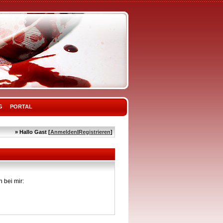
G
PORTAL
» Hallo Gast [
Anmelden
|
Registrieren
]
 bei mir: