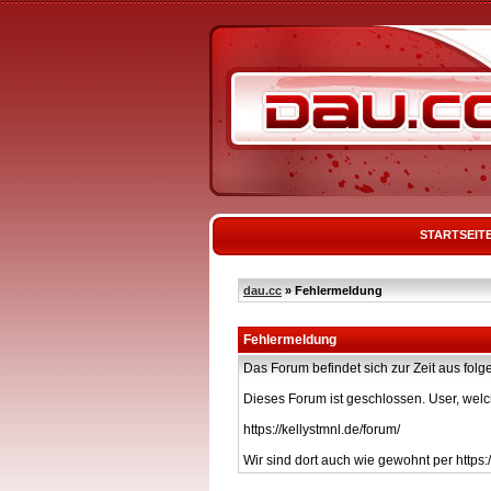
STARTSEIT
dau.cc
» Fehlermeldung
Fehlermeldung
Das Forum befindet sich zur Zeit aus f
Dieses Forum ist geschlossen. User, welc
https://kellystmnl.de/forum/
Wir sind dort auch wie gewohnt per https:/