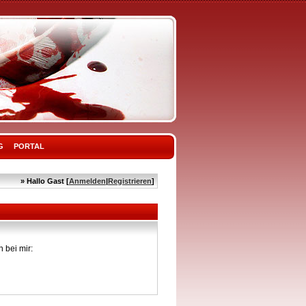
G
PORTAL
» Hallo Gast [
Anmelden
|
Registrieren
]
 bei mir: