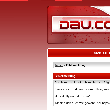
STARTSEIT
dau.cc
» Fehlermeldung
Fehlermeldung
Das Forum befindet sich zur Zeit aus f
Dieses Forum ist geschlossen. User, welc
https://kellystmnl.de/forum/
Wir sind dort auch wie gewohnt per https:/