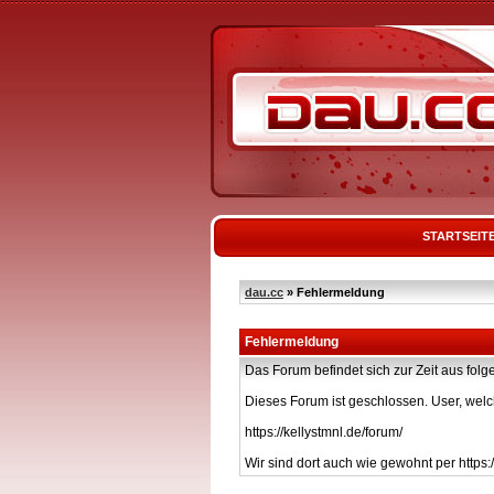
STARTSEIT
dau.cc
» Fehlermeldung
Fehlermeldung
Das Forum befindet sich zur Zeit aus f
Dieses Forum ist geschlossen. User, welc
https://kellystmnl.de/forum/
Wir sind dort auch wie gewohnt per https:/