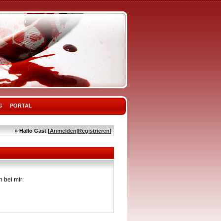
G
PORTAL
» Hallo Gast [
Anmelden
|
Registrieren
]
 bei mir: