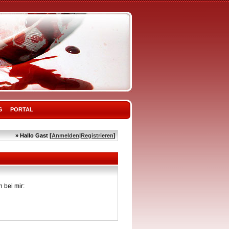
G
PORTAL
» Hallo Gast [
Anmelden
|
Registrieren
]
 bei mir: