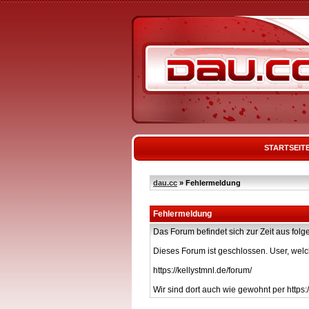
STARTSEIT
dau.cc
» Fehlermeldung
Fehlermeldung
Das Forum befindet sich zur Zeit aus f
Dieses Forum ist geschlossen. User, welc
https://kellystmnl.de/forum/
Wir sind dort auch wie gewohnt per https:/