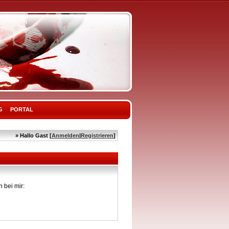
G
PORTAL
» Hallo Gast [
Anmelden
|
Registrieren
]
 bei mir: