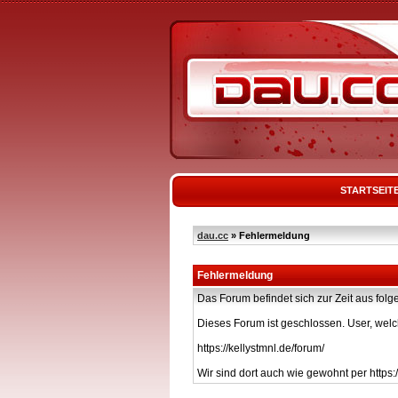
STARTSEIT
dau.cc
» Fehlermeldung
Fehlermeldung
Das Forum befindet sich zur Zeit aus f
Dieses Forum ist geschlossen. User, welc
https://kellystmnl.de/forum/
Wir sind dort auch wie gewohnt per https:/