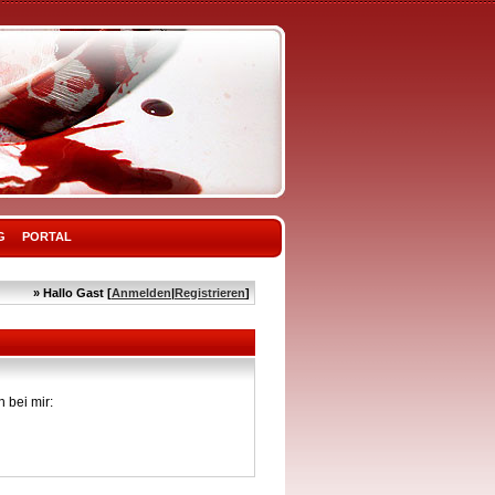
G
PORTAL
» Hallo Gast [
Anmelden
|
Registrieren
]
 bei mir: