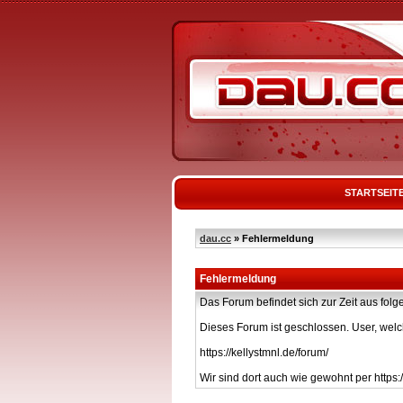
STARTSEIT
dau.cc
» Fehlermeldung
Fehlermeldung
Das Forum befindet sich zur Zeit aus f
Dieses Forum ist geschlossen. User, welc
https://kellystmnl.de/forum/
Wir sind dort auch wie gewohnt per https:/