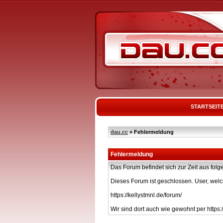
STARTSEIT
dau.cc
» Fehlermeldung
Fehlermeldung
Das Forum befindet sich zur Zeit aus f
Dieses Forum ist geschlossen. User, welc
https://kellystmnl.de/forum/
Wir sind dort auch wie gewohnt per https:/