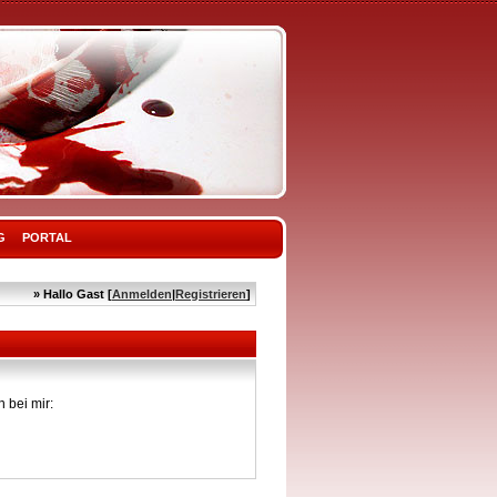
G
PORTAL
» Hallo Gast [
Anmelden
|
Registrieren
]
 bei mir: