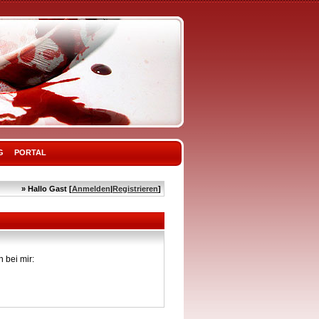
G
PORTAL
» Hallo Gast [
Anmelden
|
Registrieren
]
 bei mir: