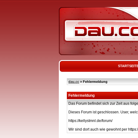
STARTSEIT
dau.cc
» Fehlermeldung
Fehlermeldung
Das Forum befindet sich zur Zeit aus f
Dieses Forum ist geschlossen. User, welc
https://kellystmnl.de/forum/
Wir sind dort auch wie gewohnt per https:/