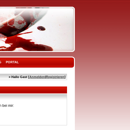
G
PORTAL
» Hallo Gast [
Anmelden
|
Registrieren
]
 bei mir: