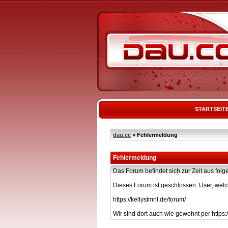
STARTSEIT
dau.cc
» Fehlermeldung
Fehlermeldung
Das Forum befindet sich zur Zeit aus f
Dieses Forum ist geschlossen. User, welc
https://kellystmnl.de/forum/
Wir sind dort auch wie gewohnt per https:/