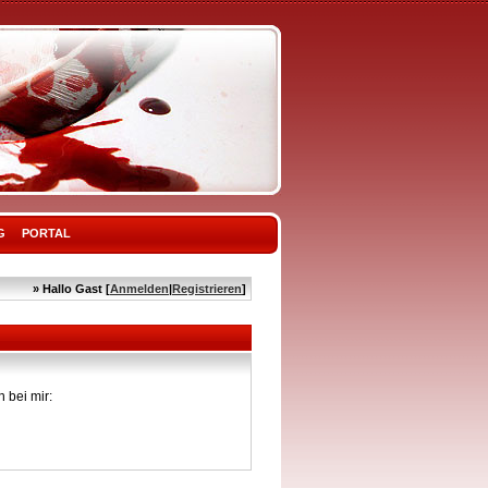
G
PORTAL
» Hallo Gast [
Anmelden
|
Registrieren
]
 bei mir: