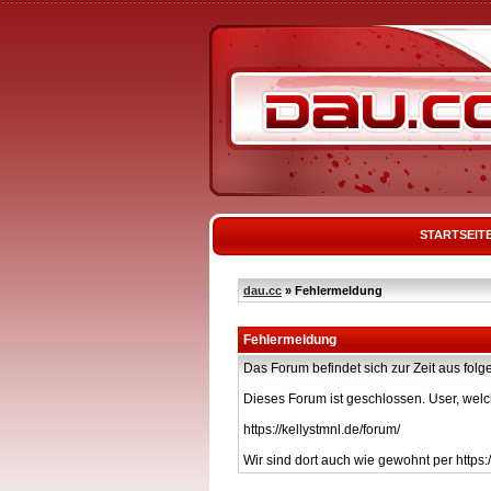
STARTSEIT
dau.cc
» Fehlermeldung
Fehlermeldung
Das Forum befindet sich zur Zeit aus f
Dieses Forum ist geschlossen. User, welc
https://kellystmnl.de/forum/
Wir sind dort auch wie gewohnt per https:/