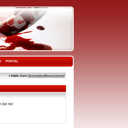
G
PORTAL
» Hallo Gast [
Anmelden
|
Registrieren
]
 bei mir: