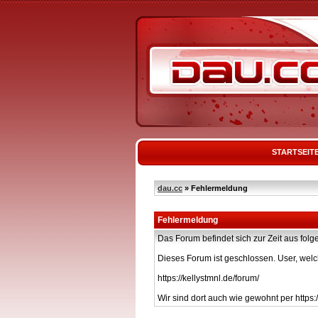
STARTSEIT
dau.cc
» Fehlermeldung
Fehlermeldung
Das Forum befindet sich zur Zeit aus f
Dieses Forum ist geschlossen. User, welc
https://kellystmnl.de/forum/
Wir sind dort auch wie gewohnt per https:/