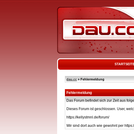
STARTSEIT
dau.cc
» Fehlermeldung
Fehlermeldung
Das Forum befindet sich zur Zeit aus f
Dieses Forum ist geschlossen. User, welc
https://kellystmnl.de/forum/
Wir sind dort auch wie gewohnt per https:/