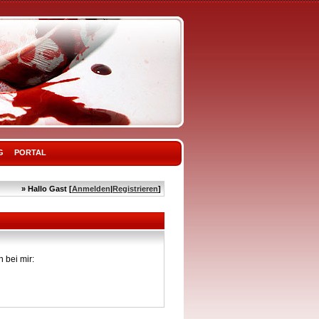
G
PORTAL
» Hallo Gast [
Anmelden
|
Registrieren
]
 bei mir: