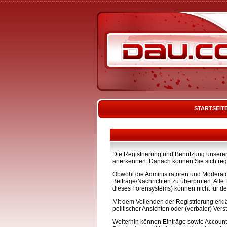
STARTSEIT
Die Registrierung und Benutzung unserer 
anerkennen. Danach können Sie sich regi
Obwohl die Administratoren und Moderato
Beiträge/Nachrichten zu überprüfen. All
dieses Forensystems) können nicht für de
Mit dem Vollenden der Registrierung erkl
politischer Ansichten oder (verbaler) Ve
Weiterhin können Einträge sowie Account