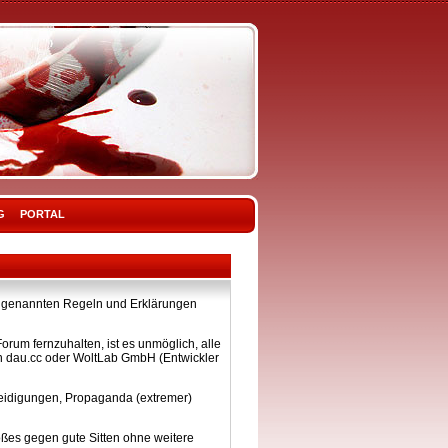
G
PORTAL
ier genannten Regeln und Erklärungen
rum fernzuhalten, ist es unmöglich, alle
on dau.cc oder WoltLab GmbH (Entwickler
eleidigungen, Propaganda (extremer)
ßes gegen gute Sitten ohne weitere