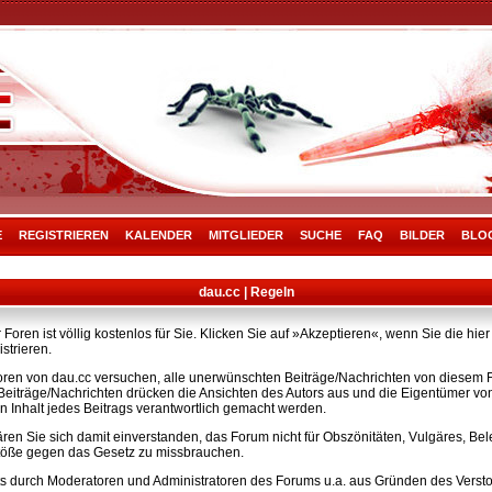
E
REGISTRIEREN
KALENDER
MITGLIEDER
SUCHE
FAQ
BILDER
BLO
dau.cc | Regeln
Foren ist völlig kostenlos für Sie. Klicken Sie auf »Akzeptieren«, wenn Sie die h
strieren.
ren von dau.cc versuchen, alle unerwünschten Beiträge/Nachrichten von diesem Fo
e Beiträge/Nachrichten drücken die Ansichten des Autors aus und die Eigentümer v
n Inhalt jedes Beitrags verantwortlich gemacht werden.
ären Sie sich damit einverstanden, das Forum nicht für Obszönitäten, Vulgäres, B
rstöße gegen das Gesetz zu missbrauchen.
s durch Moderatoren und Administratoren des Forums u.a. aus Gründen des Versto