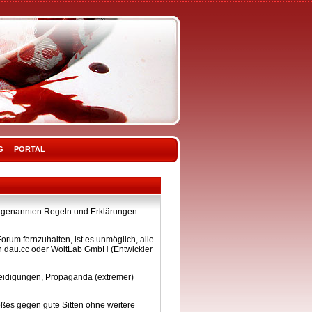
G
PORTAL
ier genannten Regeln und Erklärungen
rum fernzuhalten, ist es unmöglich, alle
on dau.cc oder WoltLab GmbH (Entwickler
eleidigungen, Propaganda (extremer)
ßes gegen gute Sitten ohne weitere