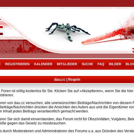
E
REGISTRIEREN
KALENDER
MITGLIEDER
SUCHE
FAQ
BILDER
BLO
dau.cc | Regeln
Foren ist völlig kostenlos für Sie. Klicken Sie auf »Akzeptieren«, wenn Sie die h
strieren.
ren von dau.cc versuchen, alle unerwünschten Beiträge/Nachrichten von diesem Fo
e Beiträge/Nachrichten drücken die Ansichten des Autors aus und die Eigentümer v
n Inhalt jedes Beitrags verantwortlich gemacht werden.
ären Sie sich damit einverstanden, das Forum nicht für Obszönitäten, Vulgäres, B
rstöße gegen das Gesetz zu missbrauchen.
s durch Moderatoren und Administratoren des Forums u.a. aus Gründen des Versto