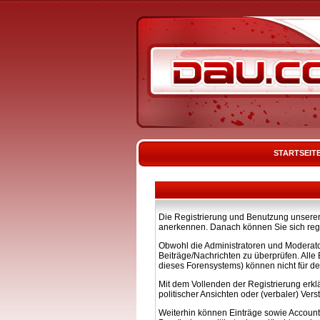
STARTSEIT
Die Registrierung und Benutzung unserer 
anerkennen. Danach können Sie sich regi
Obwohl die Administratoren und Moderato
Beiträge/Nachrichten zu überprüfen. All
dieses Forensystems) können nicht für de
Mit dem Vollenden der Registrierung erkl
politischer Ansichten oder (verbaler) Ve
Weiterhin können Einträge sowie Account