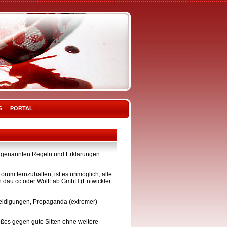
G
PORTAL
ier genannten Regeln und Erklärungen
rum fernzuhalten, ist es unmöglich, alle
on dau.cc oder WoltLab GmbH (Entwickler
eleidigungen, Propaganda (extremer)
ßes gegen gute Sitten ohne weitere