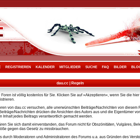
E
REGISTRIEREN
KALENDER
MITGLIEDER
SUCHE
FAQ
BILDER
BLO
dau.cc | Regeln
Foren ist völlig kostenlos für Sie. Klicken Sie auf »Akzeptieren«, wenn Sie die h
strieren.
ren von dau.cc versuchen, alle unerwünschten Beiträge/Nachrichten von diesem Fo
e Beiträge/Nachrichten drücken die Ansichten des Autors aus und die Eigentümer v
n Inhalt jedes Beitrags verantwortlich gemacht werden.
ären Sie sich damit einverstanden, das Forum nicht für Obszönitäten, Vulgäres, B
rstöße gegen das Gesetz zu missbrauchen.
s durch Moderatoren und Administratoren des Forums u.a. aus Gründen des Versto