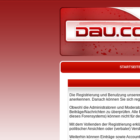
STARTSEIT
Die Registrierung und Benutzung unserer 
anerkennen. Danach können Sie sich regi
Obwohl die Administratoren und Moderato
Beiträge/Nachrichten zu überprüfen. All
dieses Forensystems) können nicht für de
Mit dem Vollenden der Registrierung erkl
politischer Ansichten oder (verbaler) Ve
Weiterhin können Einträge sowie Account