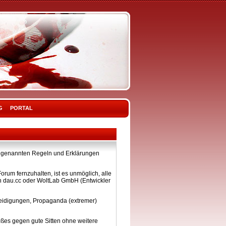
G
PORTAL
ier genannten Regeln und Erklärungen
rum fernzuhalten, ist es unmöglich, alle
on dau.cc oder WoltLab GmbH (Entwickler
eleidigungen, Propaganda (extremer)
ßes gegen gute Sitten ohne weitere