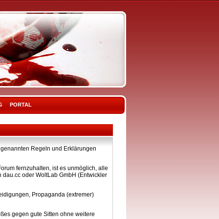
G
PORTAL
ier genannten Regeln und Erklärungen
rum fernzuhalten, ist es unmöglich, alle
on dau.cc oder WoltLab GmbH (Entwickler
eleidigungen, Propaganda (extremer)
ßes gegen gute Sitten ohne weitere