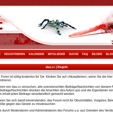
E
REGISTRIEREN
KALENDER
MITGLIEDER
SUCHE
FAQ
BILDER
BLO
dau.cc | Regeln
Foren ist völlig kostenlos für Sie. Klicken Sie auf »Akzeptieren«, wenn Sie die h
strieren.
ren von dau.cc versuchen, alle unerwünschten Beiträge/Nachrichten von diesem Fo
e Beiträge/Nachrichten drücken die Ansichten des Autors aus und die Eigentümer v
n Inhalt jedes Beitrags verantwortlich gemacht werden.
ären Sie sich damit einverstanden, das Forum nicht für Obszönitäten, Vulgäres, B
rstöße gegen das Gesetz zu missbrauchen.
s durch Moderatoren und Administratoren des Forums u.a. aus Gründen des Versto