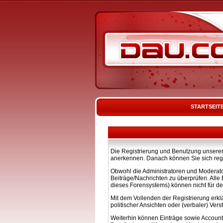
STARTSEIT
Die Registrierung und Benutzung unserer 
anerkennen. Danach können Sie sich regi
Obwohl die Administratoren und Moderato
Beiträge/Nachrichten zu überprüfen. All
dieses Forensystems) können nicht für de
Mit dem Vollenden der Registrierung erkl
politischer Ansichten oder (verbaler) Ve
Weiterhin können Einträge sowie Account