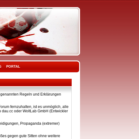
G
PORTAL
ier genannten Regeln und Erklärungen
rum fernzuhalten, ist es unmöglich, alle
on dau.cc oder WoltLab GmbH (Entwickler
eleidigungen, Propaganda (extremer)
ßes gegen gute Sitten ohne weitere