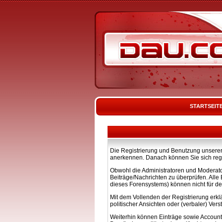
STARTSEIT
Die Registrierung und Benutzung unserer 
anerkennen. Danach können Sie sich regi
Obwohl die Administratoren und Moderato
Beiträge/Nachrichten zu überprüfen. All
dieses Forensystems) können nicht für de
Mit dem Vollenden der Registrierung erkl
politischer Ansichten oder (verbaler) Ve
Weiterhin können Einträge sowie Account