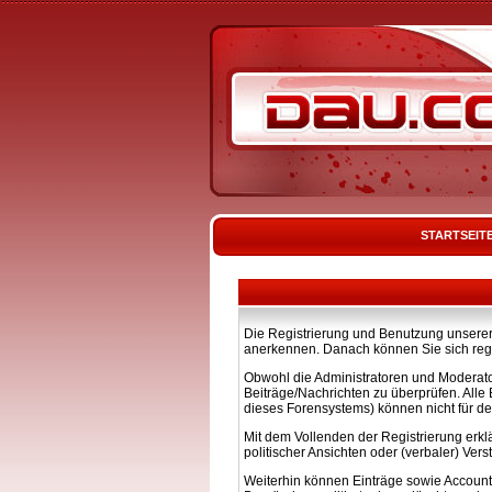
STARTSEIT
Die Registrierung und Benutzung unserer 
anerkennen. Danach können Sie sich regi
Obwohl die Administratoren und Moderato
Beiträge/Nachrichten zu überprüfen. All
dieses Forensystems) können nicht für de
Mit dem Vollenden der Registrierung erkl
politischer Ansichten oder (verbaler) Ve
Weiterhin können Einträge sowie Account