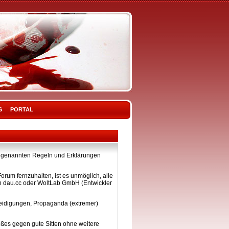
G
PORTAL
ier genannten Regeln und Erklärungen
rum fernzuhalten, ist es unmöglich, alle
on dau.cc oder WoltLab GmbH (Entwickler
eleidigungen, Propaganda (extremer)
ßes gegen gute Sitten ohne weitere