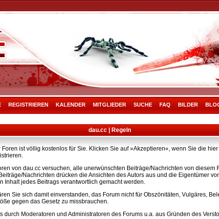
E
REGISTRIEREN
KALENDER
MITGLIEDER
SUCHE
FAQ
BILDER
BLO
dau.cc | Regeln
Foren ist völlig kostenlos für Sie. Klicken Sie auf »Akzeptieren«, wenn Sie die h
strieren.
ren von dau.cc versuchen, alle unerwünschten Beiträge/Nachrichten von diesem Fo
e Beiträge/Nachrichten drücken die Ansichten des Autors aus und die Eigentümer v
n Inhalt jedes Beitrags verantwortlich gemacht werden.
ären Sie sich damit einverstanden, das Forum nicht für Obszönitäten, Vulgäres, B
rstöße gegen das Gesetz zu missbrauchen.
s durch Moderatoren und Administratoren des Forums u.a. aus Gründen des Versto