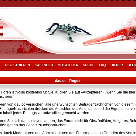
E
REGISTRIEREN
KALENDER
MITGLIEDER
SUCHE
FAQ
BILDER
BLO
dau.cc | Regeln
Foren ist völlig kostenlos für Sie. Klicken Sie auf »Akzeptieren«, wenn Sie die h
strieren.
ren von dau.cc versuchen, alle unerwünschten Beiträge/Nachrichten von diesem Fo
e Beiträge/Nachrichten drücken die Ansichten des Autors aus und die Eigentümer v
n Inhalt jedes Beitrags verantwortlich gemacht werden.
ären Sie sich damit einverstanden, das Forum nicht für Obszönitäten, Vulgäres, B
rstöße gegen das Gesetz zu missbrauchen.
s durch Moderatoren und Administratoren des Forums u.a. aus Gründen des Versto