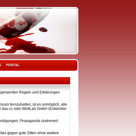
G
PORTAL
ier genannten Regeln und Erklärungen
rum fernzuhalten, ist es unmöglich, alle
on dau.cc oder WoltLab GmbH (Entwickler
eleidigungen, Propaganda (extremer)
ßes gegen gute Sitten ohne weitere