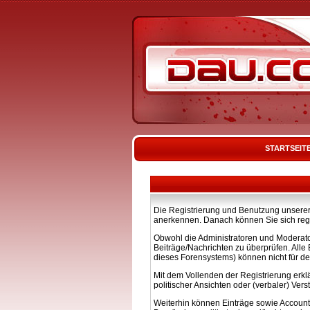
STARTSEIT
Die Registrierung und Benutzung unserer 
anerkennen. Danach können Sie sich regi
Obwohl die Administratoren und Moderato
Beiträge/Nachrichten zu überprüfen. All
dieses Forensystems) können nicht für de
Mit dem Vollenden der Registrierung erkl
politischer Ansichten oder (verbaler) Ve
Weiterhin können Einträge sowie Account