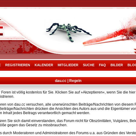
E
REGISTRIEREN
KALENDER
MITGLIEDER
SUCHE
FAQ
BILDER
BLO
dau.cc | Regeln
Foren ist völlig kostenlos für Sie. Klicken Sie auf »Akzeptieren«, wenn Sie die h
strieren.
ren von dau.cc versuchen, alle unerwünschten Beiträge/Nachrichten von diesem Fo
e Beiträge/Nachrichten drücken die Ansichten des Autors aus und die Eigentümer v
n Inhalt jedes Beitrags verantwortlich gemacht werden.
ären Sie sich damit einverstanden, das Forum nicht für Obszönitäten, Vulgäres, B
rstöße gegen das Gesetz zu missbrauchen.
s durch Moderatoren und Administratoren des Forums u.a. aus Gründen des Versto