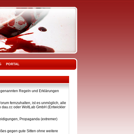
G
PORTAL
ier genannten Regeln und Erklärungen
rum fernzuhalten, ist es unmöglich, alle
on dau.cc oder WoltLab GmbH (Entwickler
eleidigungen, Propaganda (extremer)
ßes gegen gute Sitten ohne weitere