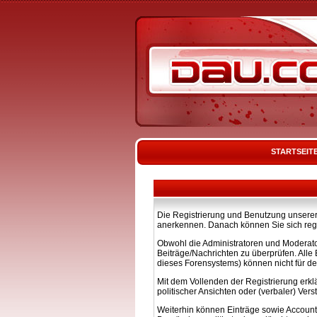
STARTSEIT
Die Registrierung und Benutzung unserer 
anerkennen. Danach können Sie sich regi
Obwohl die Administratoren und Moderato
Beiträge/Nachrichten zu überprüfen. All
dieses Forensystems) können nicht für de
Mit dem Vollenden der Registrierung erkl
politischer Ansichten oder (verbaler) Ve
Weiterhin können Einträge sowie Account